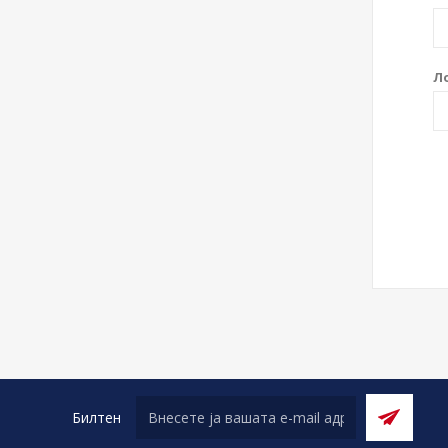
Л
Билтен