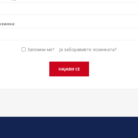
озинка:
Запомни ме?
Ја заборавивте лозинката?