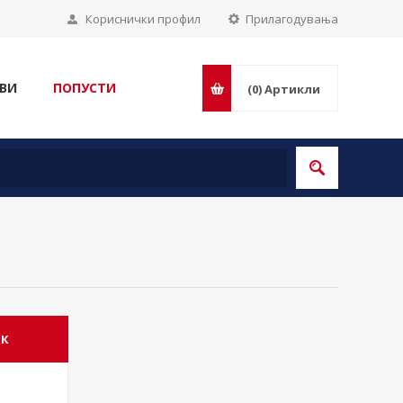
Кориснички профил
Прилагодувања
ВИ
ПОПУСТИ
(0)
Артикли
ИК