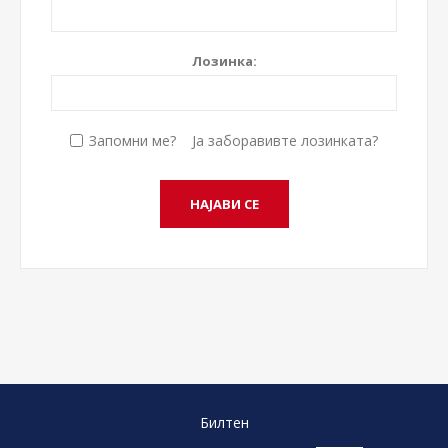
Лозинка:
Запомни ме?
Ја заборавивте лозинката?
Билтен