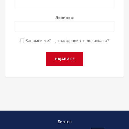
Лозинка:
Запомни ме?
Ја заборавивте лозинката?
Билтен