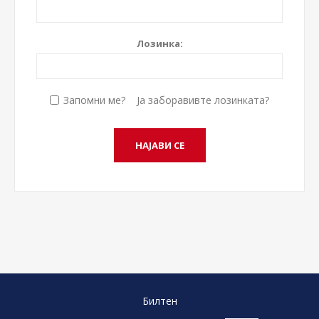
Лозинка:
Запомни ме?
Ја заборавивте лозинката?
Билтен