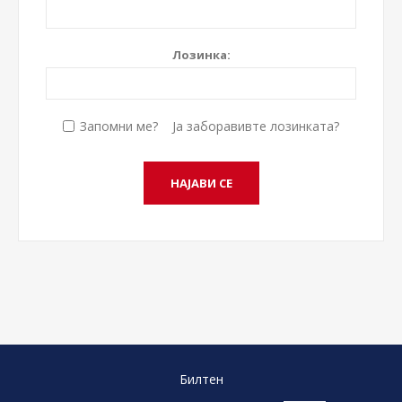
Лозинка:
Запомни ме?
Ја заборавивте лозинката?
Билтен