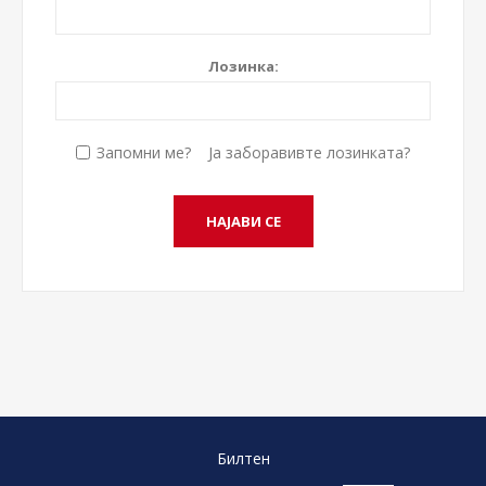
Лозинка:
Запомни ме?
Ја заборавивте лозинката?
Билтен