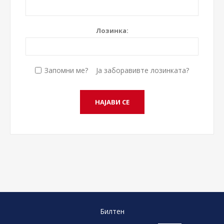
Лозинка:
Запомни ме?
Ја заборавивте лозинката?
Билтен