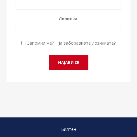
Лозинка:
Запомни ме?
Ја заборавивте лозинката?
Билтен