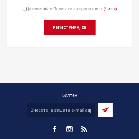
Ја прифаќам Полисата за приватност
(Читај)
Билтен