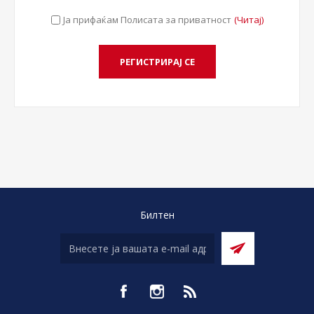
Ја прифаќам Полисата за приватност
(Читај)
Билтен