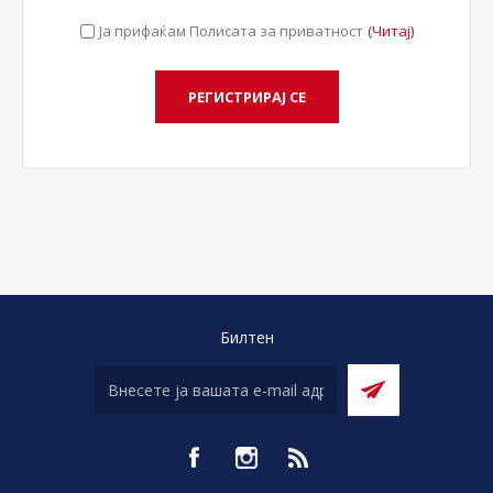
Ја прифаќам Полисата за приватност
(Читај)
Билтен