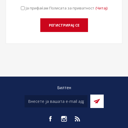
Ја прифаќам Полисата за приватност
(Читај)
Билтен