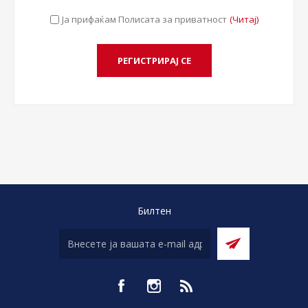
Ја прифаќам Полисата за приватност
(Читај)
Билтен