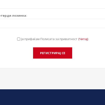
отврди лозинка:
Ја прифаќам Полисата за приватност
(Читај)