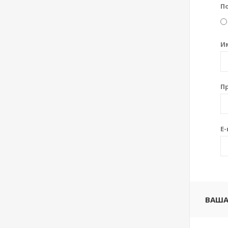
П
И
П
E-
ВАША