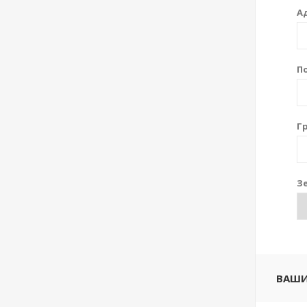
А
П
Г
Зе
ВАШИ