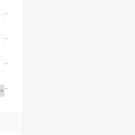
*
*
*
*