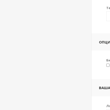
Т
ОПЦ
Б
ВАША
Л