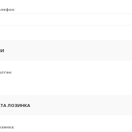
елефон:
ИИ
илтен:
ТА ЛОЗИНКА
озинка: