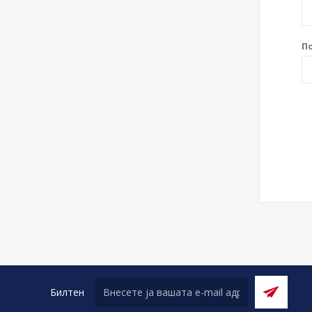
П
Билтен