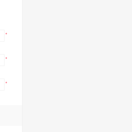
*
*
*