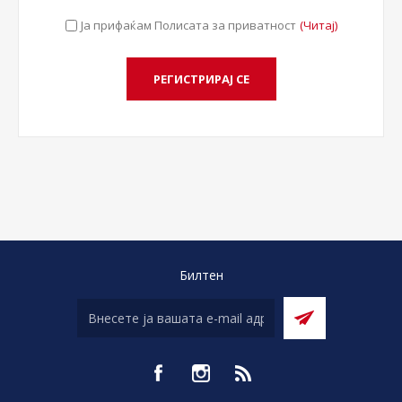
Ја прифаќам Полисата за приватност
(Читај)
Билтен