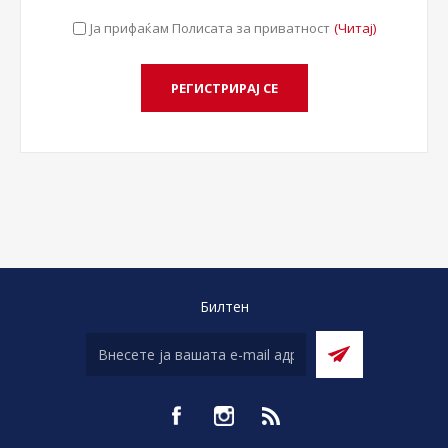
Ја прифаќам Полисата за приватност
(Читај)
Билтен