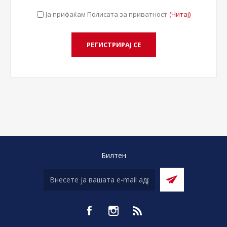
Ја прифаќам Полисата за приватност
(Читај)
Билтен