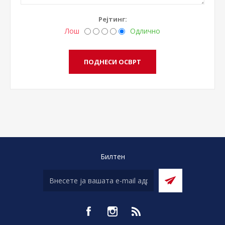
Рејтинг:
Лош
Одлично
Билтен