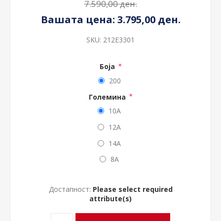
7.590,00 ден.
Вашата цена:
3.795,00 ден.
SKU:
212E3301
Боја
*
200
Големина
*
10A
12A
14A
8A
Достапност:
Please select required
attribute(s)